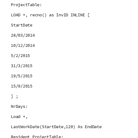
ProjectTable:
LOAD *, recno() as InvID INLINE [
StartDate
28/03/2014
10/12/2014
5/2/2015
31/3/2015
19/5/2015
15/9/2015
] ;
NrDays:
Load *,
LastWorkDate(StartDate,120) As EndDate
Resident ProjectTable;