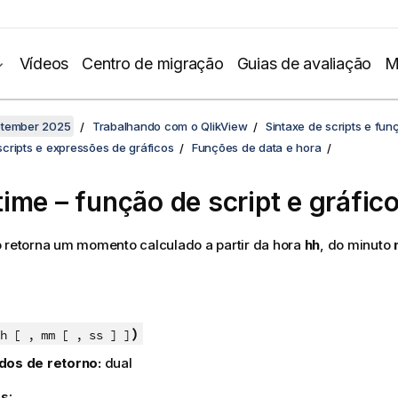
Vídeos
Centro de migração
Guias de avaliação
M
ptember 2025
Trabalhando com o QlikView
Sintaxe de scripts e fun
cripts e expressões de gráficos
Funções de data e hora
ime – função de script e gráfic
 retorna um momento calculado a partir da hora
hh
, do minuto
)
h [ , mm [ , ss ] ]
dos de retorno:
dual
s: