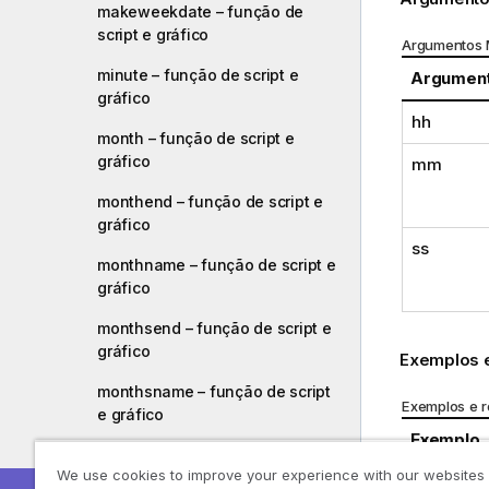
makeweekdate – função de
script e gráfico
Argumentos
minute – função de script e
Argumen
gráfico
hh
month – função de script e
gráfico
mm
monthend – função de script e
gráfico
ss
monthname – função de script e
gráfico
monthsend – função de script e
gráfico
Exemplos e
monthsname – função de script
Exemplos e r
e gráfico
Exemplo
monthsstart – função de script e
We use cookies to improve your experience with our websites
gráfico
maketime(