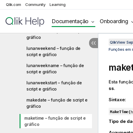
e gráfico
Qlik.com
Community
Learning
lastworkdate – função de script
e gráfico
Documentação
Onboarding
localtime – função de script e
gráfico
QlikView Se
lunarweekend – função de
Funções em s
script e gráfico
maket
lunarweekname – função de
script e gráfico
Esta função
lunarweekstart – função de
ss
.
script e gráfico
Sintaxe:
makedate – função de script e
gráfico
MakeTime(
h
maketime – função de script e
Tipo de da
gráfico
Argumento