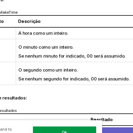
 MakeTime
to
Descrição
A hora como um inteiro.
O minuto como um inteiro.
Se nenhum minuto for indicado, 00 será assumido.
O segundo como um inteiro.
Se nenhum segundo for indicado, 00 será assumido.
 resultados:
esultados
Resultado
 and to
 22 )
retorna
22:00:00
Ok