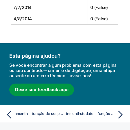
7/7/2014
0 (False)
4/8/2014
0 (False)
Esta página ajudou?
Se você encontrar algum problema com esta página
ou seu conteúdo – um erro de digitação, uma etapa
ausente ou um erro técnico – avise-nos!
Deixe seu feedback aqui
inmonth – função de script e gráfico
inmonthstodate – função de script e gráfico