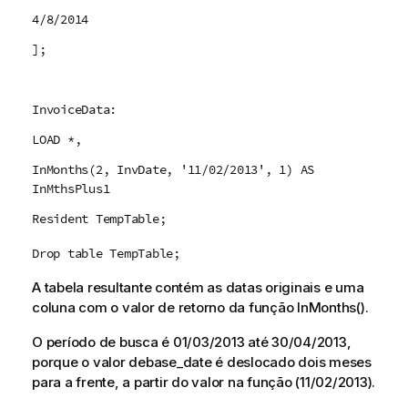
4/8/2014
];
InvoiceData:
LOAD *,
InMonths(2, InvDate, '11/02/2013', 1) AS
InMthsPlus1
Resident TempTable;
Drop table TempTable;
A tabela resultante contém as datas originais e uma
coluna com o valor de retorno da função
InMonths()
.
O período de busca é
01/03/2013
até
30/04/2013
,
porque o valor de
base_date
é deslocado dois meses
para a frente, a partir do valor na função (
11/02/2013
).