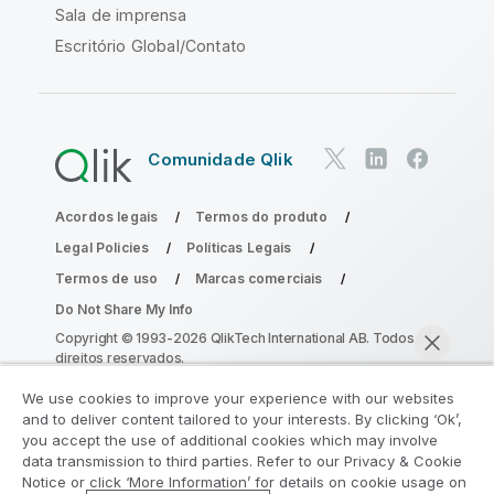
Sala de imprensa
Escritório Global/Contato
Comunidade Qlik
Acordos legais
Termos do produto
Legal Policies
Políticas Legais
Termos de uso
Marcas comerciais
Do Not Share My Info
Copyright © 1993-2026 QlikTech International AB. Todos os
direitos reservados.
We use cookies to improve your experience with our websites
and to deliver content tailored to your interests. By clicking ‘Ok’,
Participe do Programa de Modernização
you accept the use of additional cookies which may involve
data transmission to third parties. Refer to our Privacy & Cookie
do Analytics
Notice or click ‘More Information’ for details on cookie usage on