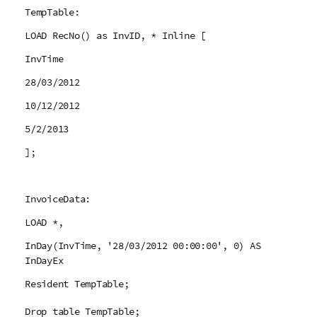
TempTable:
LOAD RecNo() as InvID, * Inline [
InvTime
28/03/2012
10/12/2012
5/2/2013
];
InvoiceData:
LOAD *,
InDay(InvTime, '28/03/2012 00:00:00', 0) AS
InDayEx
Resident TempTable;
Drop table TempTable;