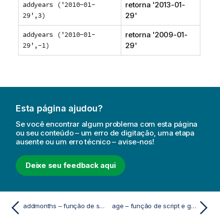
addyears ('2010-01-
retorna '
2013-01-
29',3)
29
'
addyears ('2010-01-
retorna '
2009-01-
29',-1)
29
'
Esta página ajudou?
Se você encontrar algum problema com esta página
ou seu conteúdo – um erro de digitação, uma etapa
ausente ou um erro técnico – avise-nos!
Deixe seu feedback aqui
addmonths – função de script e gráfico
age – função de script e gráfico