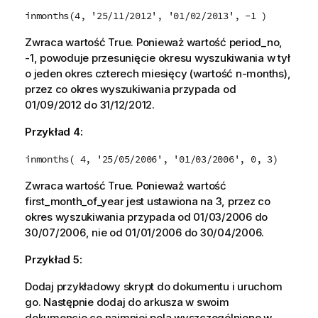
inmonths(4, '25/11/2012', '01/02/2013', -1 )
Zwraca wartość
True
. Ponieważ wartość
period_no
,
-1
, powoduje przesunięcie okresu wyszukiwania w tył
o jeden okres czterech miesięcy (wartość
n-months
),
przez co okres wyszukiwania przypada od
01/09/2012
do
31/12/2012.
Przykład 4:
inmonths( 4, '25/05/2006', '01/03/2006', 0, 3)
Zwraca wartość
True
. Ponieważ wartość
first_month_of_year
jest ustawiona na
3
, przez co
okres wyszukiwania przypada od
01/03/2006
do
30/07/2006
, nie od
01/01/2006
do
30/04/2006
.
Przykład 5:
Dodaj przykładowy skrypt do dokumentu i uruchom
go. Następnie dodaj do arkusza w swoim
dokumencie co najmniej pola wyszczególnione w