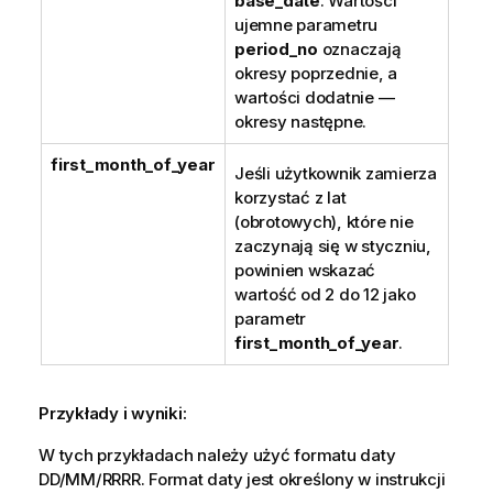
base_date
. Wartości
ujemne parametru
period_no
oznaczają
okresy poprzednie, a
wartości dodatnie —
okresy następne.
first_month_of_year
Jeśli użytkownik zamierza
korzystać z lat
(obrotowych), które nie
zaczynają się w styczniu,
powinien wskazać
wartość od 2 do 12 jako
parametr
first_month_of_year
.
Przykłady i wyniki:
W tych przykładach należy użyć formatu daty
DD/MM/RRRR. Format daty jest określony w instrukcji