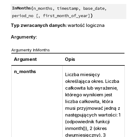
InMonths(
n_months, timestamp, base_date,
)
period_no [, first_month_of_year]
Typ zwracanych danych:
wartość logiczna
Argumenty:
Argumenty InMonths
Argument
Opis
n_months
Liczba miesięcy
określająca okres. Liczba
całkowita lub wyrażenie,
którego wynikiem jest
liczba całkowita, która
musi przyjmować jedną z
następujących wartości: 1
(odpowiednik funkcji
inmonth()
), 2 (okres
dwumiesięczny), 3