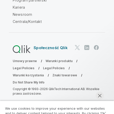
Program partnerski
Kariera
Newsroom
Centrala/Kontakt
Społeczność Qlik
Umowy prawne
Warunki produktu
Legal Policies
Legal Policies
Warunki korzystania
Znaki towarowe
Do Not Share My Info
Copyright © 1993-2026 QlikTech International AB. Wszelkie
prawa zastrzeżone.
We use cookies to improve your experience with our websites
Dołącz do Programu Modernizacji
and to deliver content tailored to your interests. By clicking ‘Ok’,