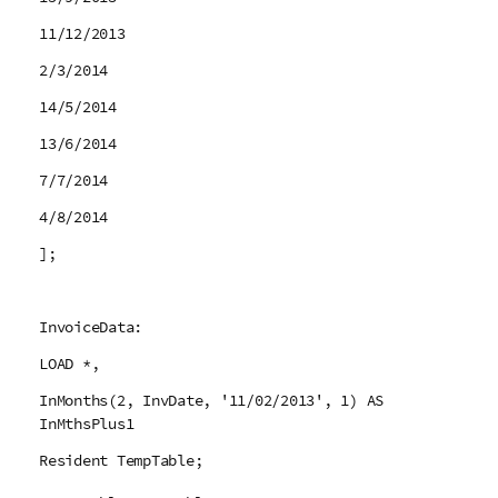
11/12/2013
2/3/2014
14/5/2014
13/6/2014
7/7/2014
4/8/2014
];
InvoiceData:
LOAD *,
InMonths(2, InvDate, '11/02/2013', 1) AS
InMthsPlus1
Resident TempTable;