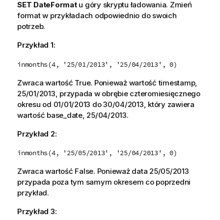
SET DateFormat
u góry skryptu ładowania. Zmień
format w przykładach odpowiednio do swoich
potrzeb.
Przykład 1:
inmonths(4, '25/01/2013', '25/04/2013', 0)
Zwraca wartość
True
. Ponieważ wartość
timestamp
,
25/01/2013
, przypada w obrębie czteromiesięcznego
okresu od
01/01/2013
do
30/04/2013
, który zawiera
wartość
base_date
,
25/04/2013
.
Przykład 2:
inmonths(4, '25/05/2013', '25/04/2013', 0)
Zwraca wartość
False
. Ponieważ data
25/05/2013
przypada poza tym samym okresem co poprzedni
przykład.
Przykład 3: