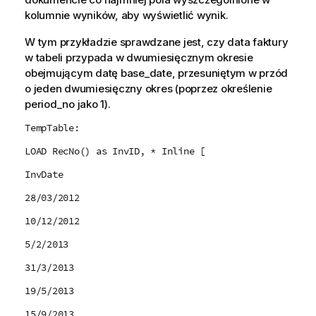
kolumnie wyników, aby wyświetlić wynik.
W tym przykładzie sprawdzane jest, czy data faktury
w tabeli przypada w dwumiesięcznym okresie
obejmującym datę
base_date
, przesuniętym w przód
o jeden dwumiesięczny okres (poprzez określenie
period_no
jako 1).
TempTable:
LOAD RecNo() as InvID, * Inline [
InvDate
28/03/2012
10/12/2012
5/2/2013
31/3/2013
19/5/2013
15/9/2013