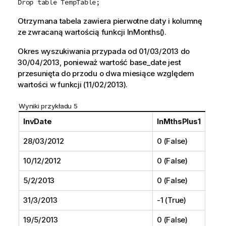
Drop table TempTable;
Otrzymana tabela zawiera pierwotne daty i kolumnę
ze zwracaną wartością funkcji
InMonths()
.
Okres wyszukiwania przypada od
01/03/2013
do
30/04/2013
, ponieważ wartość
base_date
jest
przesunięta do przodu o dwa miesiące względem
wartości w funkcji (
11/02/2013
).
Wyniki przykładu 5
InvDate
InMthsPlus1
28/03/2012
0 (False)
10/12/2012
0 (False)
5/2/2013
0 (False)
31/3/2013
-1 (True)
19/5/2013
0 (False)