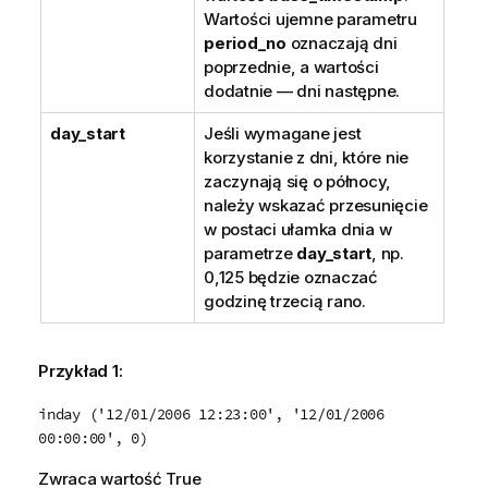
Wartości ujemne parametru
period_no
oznaczają dni
poprzednie, a wartości
dodatnie — dni następne.
day_start
Jeśli wymagane jest
korzystanie z dni, które nie
zaczynają się o północy,
należy wskazać przesunięcie
w postaci ułamka dnia w
parametrze
day_start
, np.
0,125 będzie oznaczać
godzinę trzecią rano.
Przykład 1:
inday ('12/01/2006 12:23:00', '12/01/2006
00:00:00', 0)
Zwraca wartość
True