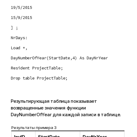
19/5/2015
15/9/2015
] ;
NrDays:
Load *,
DayNumberOfYear(StartDate,4) As DayNrYear
Resident ProjectTable;
Drop table ProjectTable;
Результирующая таблица показывает
возвращенные значения функции
DayNumberOfYear
для каждой записи в таблице.
Результаты примера 3
InvID
StartDate
DayNrYear