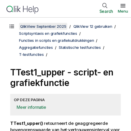
Search
Menu
QlikView September 2025
QlikView 12 gebruiken
Scriptsyntaxis en grafiekfuncties
Functies in scripts en grafiekuitdrukkingen
Aggregatiefuncties
Statistische testfuncties
T-testfuncties
TTest1_upper
- script- en
grafiekfunctie
OP DEZE PAGINA
Meer informatie
TTest1_upper()
retourneert de geaggregeerde
bovengrenswaarde van het·vertrouwensinterval voor