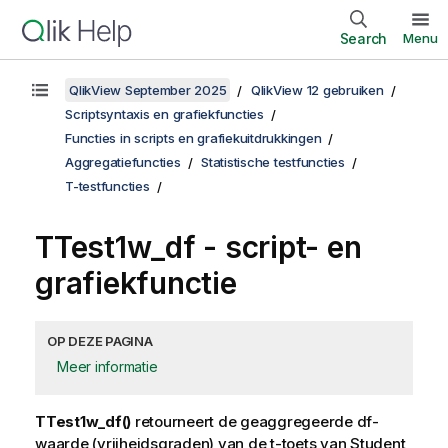
Search
Menu
QlikView September 2025
QlikView 12 gebruiken
Scriptsyntaxis en grafiekfuncties
Functies in scripts en grafiekuitdrukkingen
Aggregatiefuncties
Statistische testfuncties
T-testfuncties
TTest1w_df
- script- en
grafiekfunctie
OP DEZE PAGINA
Meer informatie
TTest1w_df()
retourneert de geaggregeerde df-
waarde (vrijheidsgraden) van de t-toets van Student