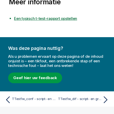
Meer informatie
Een typisch t-test-rapport opstellen
Was deze pagina nuttig?
Als u problemen ervaart op deze pagina of de inhoud
onjuist is – een tikfout, een ontbrekende stap of een
technische fout – laat het ons weten!
Geef hier uw feedback
TTest1w_conf - script- en grafiekfunctie
TTest1w_dif - script- en grafiekfunctie