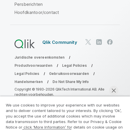
Persberichten
Hoofdkantoor/contact
Qlik Community
Juridische overeenkomsten
Productvoorwaarden
Legal Policies
Legal Policies
Gebruiksvoorwaarden
Handelsmerken
Do Not Share My Info
Copyright © 1993-2026 QlikTech International AB. Alle
rechten voorbehouden.
We use cookies to improve your experience with our websites
and to deliver content tailored to your interests. By clicking ‘Ok’,
Neem deel aan het Analytics
you accept the use of additional cookies which may involve
data transmission to third parties. Refer to our Privacy & Cookie
Modernization Program
Notice or click ‘More Information’ for details on cookie usage on