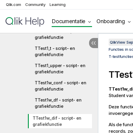
grafiekfunctie
Qlik.com
Community
Learning
TTest1_sig - script- en
grafiekfunctie
Documentatie
Onboarding
TTest1_sterr - script- en
grafiekfunctie
QlikView Se
TTest1_t - script- en
Functies in s
grafiekfunctie
T-testfunctie
TTest1_upper - script- en
grafiekfunctie
TTest
TTest1w_conf - script- en
TTest1w_di
grafiekfunctie
Student van
TTest1w_df - script- en
grafiekfunctie
Deze functi
invoergege
TTest1w_dif - script- en
grafiekfunctie
Als de func
records, zo