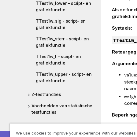
TTest1w_lower - script- en
Als de func
grafiekfunctie
grafiekdim
TTest1w_sig - script- en
grafiekfunctie
Syntaxis:
TTest1w_sterr - script- en
TTest1w_
grafiekfunctie
Retourgeg
TTest1w_t - script- en
grafiekfunctie
Argumente
TTest1w_upper - script- en
value
grafiekfunctie
steek
naa
Z-testfuncties
weigh
corre
Voorbeelden van statistische
testfuncties
Beperking
Aggregatiefuncties voor
Tekstwaar
tekenreeksen
ertoe dat d
We use cookies to improve your experience with our websites