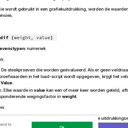
tie wordt gebruikt in een grafiekuitdrukking, worden de waarde
ensies.
dif (
weight, value
)
evenstypen:
numeriek
n:
: De steekproeven die worden geëvalueerd. Als er geen veldna
proefwaarden in het load-script wordt opgegeven, krijgt het ve
m
Value
.
: Elke waarde in
value
kan een of meer keer worden geteld, afh
t
sponderende wegingsfactor in
weight
.
en:
den,
NULL
-waarden en ontbrekende waarden in de uitdrukkings
e functie
NULL
retourneert.
 and to
Ok