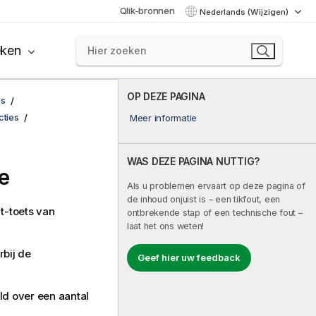
Qlik-bronnen
Nederlands (Wijzigen)
eken
OP DEZE PAGINA
es
cties
Meer informatie
WAS DEZE PAGINA NUTTIG?
e
Als u problemen ervaart op deze pagina of
de inhoud onjuist is – een tikfout, een
t-toets van
ontbrekende stap of een technische fout –
laat het ons weten!
rbij de
Geef hier uw feedback
ld over een aantal