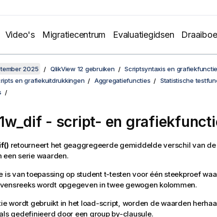
Video's
Migratiecentrum
Evaluatiegidsen
Draaibo
ptember 2025
QlikView 12 gebruiken
Scriptsyntaxis en grafiekfuncti
cripts en grafiekuitdrukkingen
Aggregatiefuncties
Statistische testfun
s
1w_dif
- script- en grafiekfuncti
f()
retourneert het geaggregeerde gemiddelde verschil van de 
 een serie waarden.
e is van toepassing op student t-testen voor één steekproef waa
vensreeks wordt opgegeven in twee gewogen kolommen.
tie wordt gebruikt in het load-script, worden de waarden herhaa
als gedefinieerd door een group by-clausule.