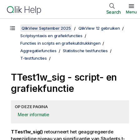
Search
Menu
QlikView September 2025
QlikView 12 gebruiken
Scriptsyntaxis en grafiekfuncties
Functies in scripts en grafiekuitdrukkingen
Aggregatiefuncties
Statistische testfuncties
T-testfuncties
TTest1w_sig
- script- en
grafiekfunctie
OP DEZE PAGINA
Meer informatie
TTest1w_sig()
retourneert het geaggregeerde
tweezijdige niveau van significantie van Students t-