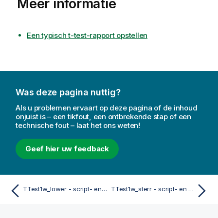
Meer informatie
Een typisch t-test-rapport opstellen
Was deze pagina nuttig?
Als u problemen ervaart op deze pagina of de inhoud
onjuist is – een tikfout, een ontbrekende stap of een
technische fout – laat het ons weten!
Geef hier uw feedback
TTest1w_lower - script- en grafiekfunctie
TTest1w_sterr - script- en grafiekfunctie