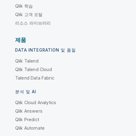
Qlik 학습
Qlik 고객 포털
리소스 라이브러리
제품
DATA INTEGRATION 및 품질
Qlik Talend
Qlik Talend Cloud
Talend Data Fabric
분석 및 AI
Qlik Cloud Analytics
Qlik Answers
Qlik Predict
Qlik Automate