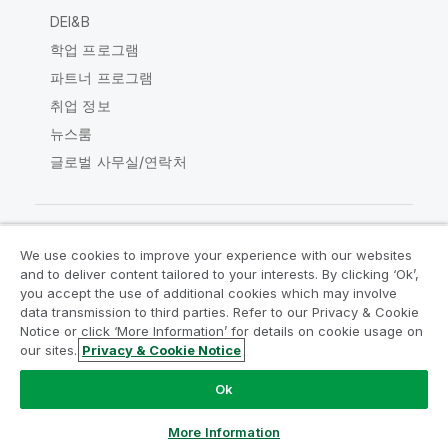
DEI&B
학업 프로그램
파트너 프로그램
취업 정보
뉴스룸
글로벌 사무실/연락처
We use cookies to improve your experience with our websites
Qlik Community
and to deliver content tailored to your interests. By clicking ‘Ok’,
you accept the use of additional cookies which may involve
data transmission to third parties. Refer to our Privacy & Cookie
법적 계약
제품 약관
Legal Policies
Notice or click ‘More Information’ for details on cookie usage on
Legal Policies
사용 약관
상표
our sites.
Privacy & Cookie Notice
Do Not Share My Info
Ok
Copyright © 1993-2026 QlikTech International AB. 무단 전재
및 복제를 금합니다.
More Information