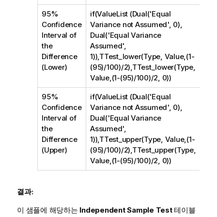
95%
if(ValueList (Dual('Equal
Confidence
Variance not Assumed', 0),
Interval of
Dual('Equal Variance
the
Assumed',
Difference
1)),TTest_lower(Type, Value,(1-
(Lower)
(95)/100)/2),TTest_lower(Type,
Value,(1-(95)/100)/2, 0))
95%
if(ValueList (Dual('Equal
Confidence
Variance not Assumed', 0),
Interval of
Dual('Equal Variance
the
Assumed',
Difference
1)),TTest_upper(Type, Value,(1-
(Upper)
(95)/100)/2),TTest_upper(Type,
Value,(1-(95)/100)/2, 0))
결과:
이 샘플에 해당하는
Independent Sample Test
테이블