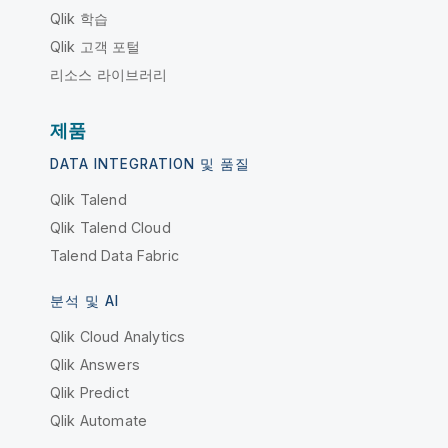
Qlik 학습
Qlik 고객 포털
리소스 라이브러리
제품
DATA INTEGRATION 및 품질
Qlik Talend
Qlik Talend Cloud
Talend Data Fabric
분석 및 AI
Qlik Cloud Analytics
Qlik Answers
Qlik Predict
Qlik Automate