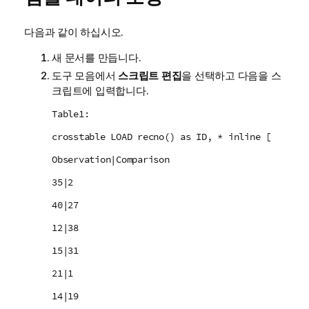
다음과 같이 하십시오.
새 문서를 만듭니다.
도구 모음에서
스크립트 편집
을 선택하고 다음을 스
크립트에 입력합니다.
Table1:
crosstable LOAD recno() as ID, * inline [
Observation|Comparison
35|2
40|27
12|38
15|31
21|1
14|19