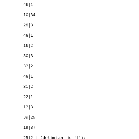
46|1
10|34
28|3
48|1
16|2
30|3
32|2
48|1
31|2
22|1
12|3
39|29
19|37
25|2 ] (delimiter is '|');