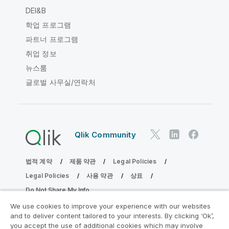
DEI&B
학업 프로그램
파트너 프로그램
취업 정보
뉴스룸
글로벌 사무실/연락처
Qlik Community
법적 계약
제품 약관
Legal Policies
Legal Policies
사용 약관
상표
Do Not Share My Info
Copyright © 1993-2026 QlikTech International AB. 무단 전재
We use cookies to improve your experience with our websites
및 복제를 금합니다.
and to deliver content tailored to your interests. By clicking ‘Ok’,
you accept the use of additional cookies which may involve