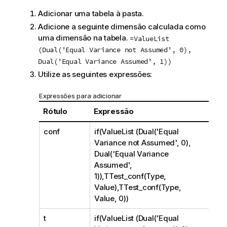
Adicionar uma tabela à pasta.
Adicione a seguinte dimensão calculada como
uma dimensão na tabela.
=ValueList
(Dual('Equal Variance not Assumed', 0),
Dual('Equal Variance Assumed', 1))
Utilize as seguintes expressões:
Expressões para adicionar
Rótulo
Expressão
conf
if(ValueList (Dual('Equal
Variance not Assumed', 0),
Dual('Equal Variance
Assumed',
1)),TTest_conf(Type,
Value),TTest_conf(Type,
Value, 0))
t
if(ValueList (Dual('Equal