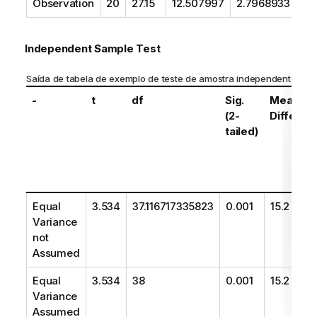
Observation
20
27.15
12.507997
2.7968933
Independent Sample Test
Saída de tabela de exemplo de teste de amostra independente
-
t
df
Sig.
Mean
(2-
Differen
tailed)
Equal
3.534
37.116717335823
0.001
15.2
Variance
not
Assumed
Equal
3.534
38
0.001
15.2
Variance
Assumed