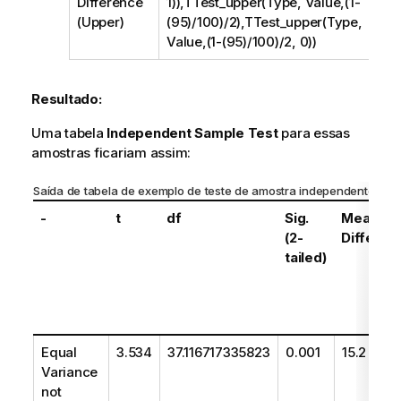
Difference
1)),TTest_upper(Type, Value,(1-
(Upper)
(95)/100)/2),TTest_upper(Type,
Value,(1-(95)/100)/2, 0))
Resultado:
Uma tabela
Independent Sample Test
para essas
amostras ficariam assim:
Saída de tabela de exemplo de teste de amostra independente
-
t
df
Sig.
Mean
(2-
Differen
tailed)
Equal
3.534
37.116717335823
0.001
15.2
Variance
not