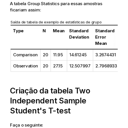
A tabela
Group Statistics
para essas amostras
ficariam assim:
Saída de tabela de exemplo de estatísticas de grupo
Type
N
Mean
Standard
Standard
Deviation
Error
Mean
Comparison
20
11.95
14.61245
3.2674431
Observation
20
27.15
12.507997
2.7968933
Criação da tabela
Two
Independent Sample
Student's T-test
Faça o seguinte: