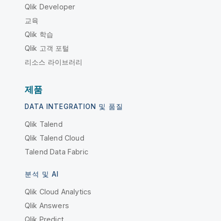
Qlik Developer
교육
Qlik 학습
Qlik 고객 포털
리소스 라이브러리
제품
DATA INTEGRATION 및 품질
Qlik Talend
Qlik Talend Cloud
Talend Data Fabric
분석 및 AI
Qlik Cloud Analytics
Qlik Answers
Qlik Predict