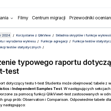
ania
Filmy
Centrum migracji
Przewodniki ocenian
y 2024
Korzystanie z QlikView
Składnia skryptów i funkcje wykres
ptu i wyrażenia wykresu
Funkcje agregacji
Funkcje testów statysty
nkcji testów statystycznych
enie typowego raportu dotycz
t-test
ort dotyczący testu
t-test
Studenta może obejmować tabele z w
istics
i
Independent Samples Test
. W następujących sekcjach 
worzone za pomocą funkcji
QlikView
t-test
zastosowanych w odni
ch grup prób:
Observation
i
Comparison
. Odpowiednie tabele dla
y następująco: