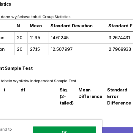
istics
dane wyjściowe tabeli Group Statistics
N
Mean
Standard Deviation
Standard E
on
20
11.95
14.61245
3.2674431
on
20
27.15
12.507997
2.7968933
nt Sample Test
 tabela wyników Independent Sample Test
t
df
Sig.
Mean
Standard
(2-
Difference
Error
tailed)
Difference
 and to
Ok