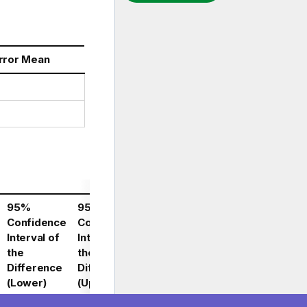
rror Mean
95%
95%
Confidence
Confidence
Interval of
Interval of
the
the
Difference
Difference
(Lower)
(Upper)