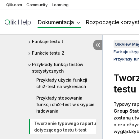
Qlik.com
Community
Learning
Statystyczne funkcje agregacji
Funkcje testów statystycznych
Dokumentacja
Rozpoczęcie korzyst
Funkcje testu Chi-kwadrat
Funkcje testu t
QlikView Ma
Funkcje skry
Funkcje testu Z
Przykłady fu
Przykłady funkcji testów
statystycznych
Tworz
Przykłady użycia funkcji
testu
chi2-test na wykresach
Przykłady stosowania
Typowy rap
funkcji chi2-test w skrypcie
Group Stat
ładowania
zostaną ut
Tworzenie typowego raportu
niezależny
dotyczącego testu t-test
wyglądałyb