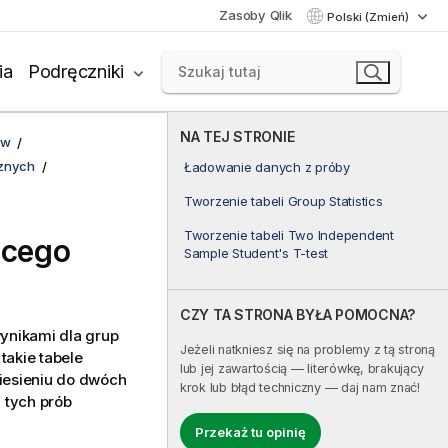
Zasoby Qlik
Polski (Zmień)
ia
Podręczniki
NA TEJ STRONIE
ów
cznych
Ładowanie danych z próby
Tworzenie tabeli Group Statistics
Tworzenie tabeli Two Independent
ącego
Sample Student's T-test
CZY TA STRONA BYŁA POMOCNA?
ynikami dla grup
Jeżeli natkniesz się na problemy z tą stroną
takie tabele
lub jej zawartością — literówkę, brakujący
esieniu do dwóch
krok lub błąd techniczny — daj nam znać!
 tych prób
Przekaż tu opinię