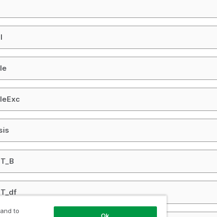
l
le
ileExc
sis
ST_B
ST_df
 and to
Ok