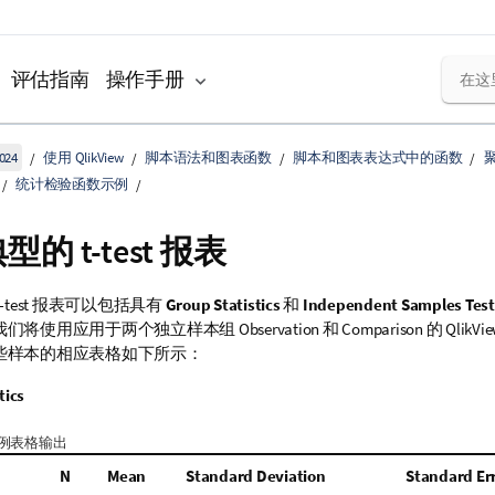
评估指南
操作手册
024
使用 QlikView
脚本语法和图表函数
脚本和图表表达式中的函数
统计检验函数示例
典型的
t-test
报表
-test
报表可以包括具有
Group Statistics
和
Independent Samples Test
我们将使用应用于两个独立样本组
Observation
和
Comparison
的
QlikVi
些样本的相应表格如下所示：
tics
例表格输出
N
Mean
Standard Deviation
Standard Er