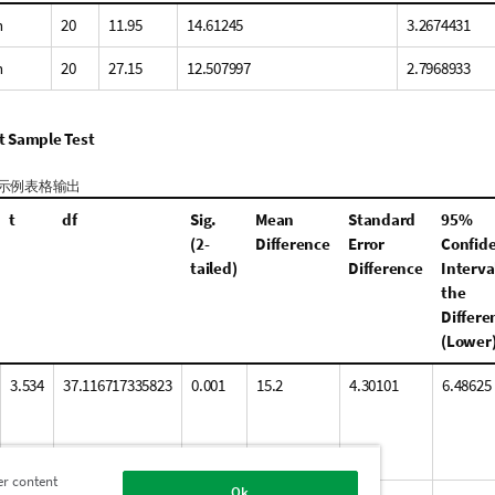
n
20
11.95
14.61245
3.2674431
n
20
27.15
12.507997
2.7968933
 Sample Test
示例表格输出
t
df
Sig.
Mean
Standard
95%
(2-
Difference
Error
Confid
tailed)
Difference
Interval
the
Differe
(Lower
3.534
37.116717335823
0.001
15.2
4.30101
6.48625
er content
Ok