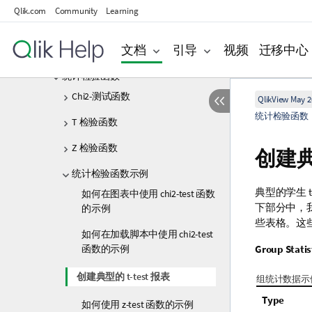
Qlik.com
Community
Learning
财务聚合函数
文档
引导
视频
迁移中心
统计聚合函数
统计检验函数
Chi2-测试函数
QlikView May 2
统计检验函数
T 检验函数
Z 检验函数
创建
统计检验函数示例
典型的学生
t
如何在图表中使用 chi2-test 函数
下部分中，
的示例
些表格。这
如何在加载脚本中使用 chi2-test
函数的示例
Group Statis
创建典型的 t-test 报表
组统计数据示
Type
如何使用 z-test 函数的示例