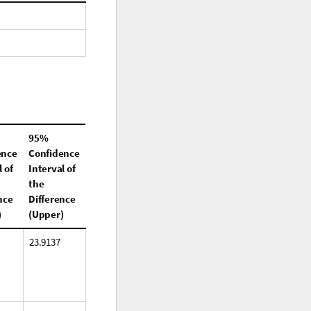
95%
ence
Confidence
 of
Interval of
the
nce
Difference
)
(Upper)
23.9137