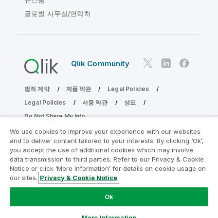
글로벌 사무실/연락처
Qlik Community
법적 계약
제품 약관
Legal Policies
Legal Policies
사용 약관
상표
Do Not Share My Info
Copyright © 1993-2026 QlikTech International AB. 무단 전재
We use cookies to improve your experience with our websites
및 복제를 금합니다.
and to deliver content tailored to your interests. By clicking ‘Ok’,
you accept the use of additional cookies which may involve
data transmission to third parties. Refer to our Privacy & Cookie
Notice or click ‘More Information’ for details on cookie usage on
분석 현대화 프로그램에 참여
our sites.
Privacy & Cookie Notice
분석 현대화 프로그램으로 귀중한 QlikView 앱을 손상시키지
Ok
않고 현대화하십시오.
여기를 클릭
하여 자세한 내용을 참조하
거나 다음에 연결하십시오.
ampquestions@qlik.com
More Information