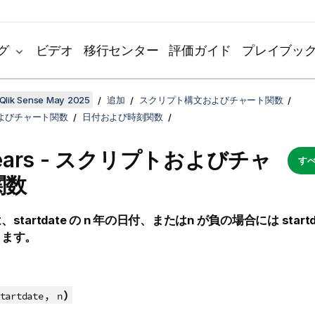
グ
ビデオ
移行センター
評価ガイド
プレイブッ
Qlik Sense May 2025
追加
スクリプト構文およびチャート関数
よびチャート関数
日付および時刻関数
years - スクリプトおよびチャ
すべ
関数
は、
startdate
の
n
年の日付、または
n
が負の場合には
start
します。
,
)
tartdate
n