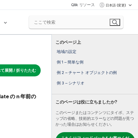
Qlik リソース
日本語 (変更)
ク
このページ上
地域の設定
例 1 – 簡単な例
て展開 / 折りたたむ
例 2 – チャート オブジェクトの例
例 3 – シナリオ
date
の
n
年前の
このページは役に立ちましたか?
このページまたはコンテンツにタイポ、ステ
ップの省略、技術的エラーなどの問題が見つ
かった場合はお知らせください。