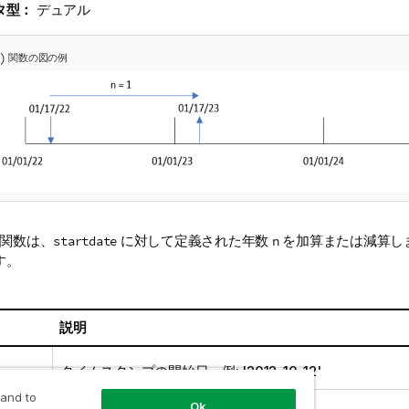
タ型：
デュアル
)
関数の図の例
関数は、
に対して定義された年数
を加算または減算し
startdate
n
す。
説明
タイムスタンプの開始日。例: '2012-10-12'
 and to
正または負の整数の年数。
Ok