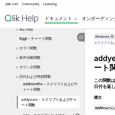
チャートの数式
Qlik.com
Community
Learning
演算子
ドキュメント
オンボーディン
スクリプトおよびチャート関数
集計関数
Windows 用 
Aggr - チャート関数
スクリプトお
カラー関数
add
条件分岐関数
ート
カウンタ関数
日付および時刻関数
この関数
addmonths - スクリプトおよびチ
日付を返
ャート関数
構文:
addyears - スクリプトおよびチャ
ート関数
AddYears(
s