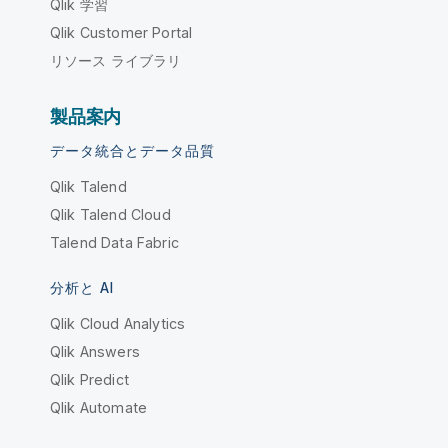
Qlik 学習
Qlik Customer Portal
リソース ライブラリ
製品案内
データ統合とデータ品質
Qlik Talend
Qlik Talend Cloud
Talend Data Fabric
分析と AI
Qlik Cloud Analytics
Qlik Answers
Qlik Predict
Qlik Automate