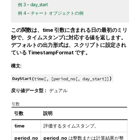
例 3 – day_start
例 4 – チャート オブジェクトの例
この関数は、
time
引数に含まれる日の最初のミリ
秒で、タイムスタンプに対応する値を返します。
デフォルトの出力形式は、スクリプトに設定され
ている
TimestampFormat
です。
構文:
)
DayStart(
time[, [period_no[, day_start]]
戻り値データ型：
デュアル
引数
引数
説明
time
評価するタイムスタンプ。
period_no
period_no
は整数または計算結果が整