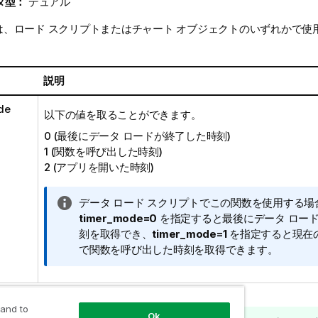
タ型：
デュアル
、ロード スクリプトまたはチャート オブジェクトのいずれかで使
説明
de
以下の値を取ることができます。
0 (最後にデータ ロードが終了した時刻)
1 (関数を呼び出した時刻)
2 (アプリを開いた時刻)
情
データ ロード スクリプトでこの関数を使用する場
報
timer_mode=0
を指定すると最後にデータ ロー
メ
刻を取得でき、
timer_mode=1
を指定すると現在の
モ
で関数を呼び出した時刻を取得できます。
 and to
Ok