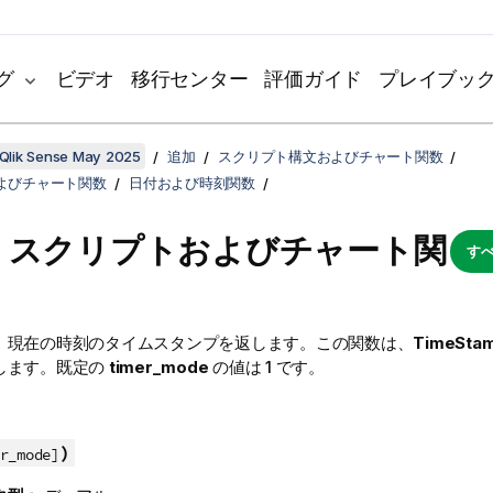
グ
ビデオ
移行センター
評価ガイド
プレイブッ
Qlik Sense May 2025
追加
スクリプト構文およびチャート関数
よびチャート関数
日付および時刻関数
 - スクリプトおよびチャート関
すべ
、現在の時刻のタイムスタンプを返します。この関数は、
TimeSta
します。既定の
timer_mode
の値は 1 です。
)
r_mode]