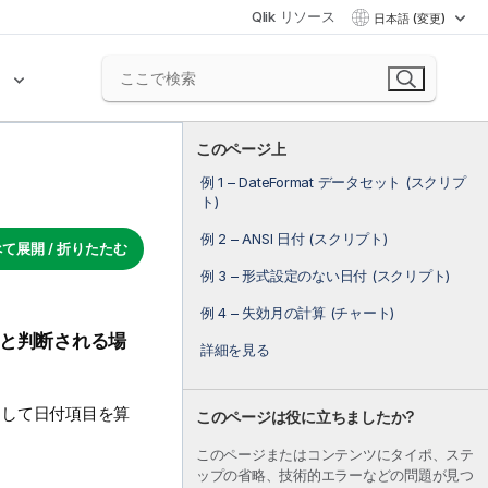
Qlik リソース
日本語 (変更)
ク
このページ上
例 1 – DateFormat データセット (スクリプ
ト)
例 2 – ANSI 日付 (スクリプト)
て展開 / 折りたたむ
例 3 – 形式設定のない日付 (スクリプト)
例 4 – 失効月の計算 (チャート)
と判断される場
詳細を見る
として日付項目を算
このページは役に立ちましたか?
このページまたはコンテンツにタイポ、ステ
ップの省略、技術的エラーなどの問題が見つ