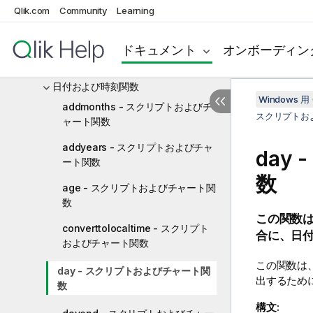
カラー関数
Qlik.com
Community
Learning
条件分岐関数
ドキュメント
オンボーディン
カウンタ関数
日付および時刻関数
Windows 用 
addmonths - スクリプトおよびチ
スクリプトお
ャート関数
addyears - スクリプトおよびチャ
day
ート関数
数
age - スクリプトおよびチャート関
数
この関数
converttolocaltime - スクリプト
合に、日
およびチャート関数
この関数は
day - スクリプトおよびチャート関
出するため
数
構文: