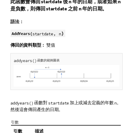
此函數會傳回
startdate
後
n
年的日期，或者如果
n
是負數，則傳回
startdate
之前
n
年的日期。
語法：
,
)
AddYears(
startdate
n
傳回的資料類型：
雙值
addyears()
函數的範例圖表
函數對
加上或減去定義的年數
。
addyears()
startdate
n
然後這會傳回產生的日期。
引數
引數
描述