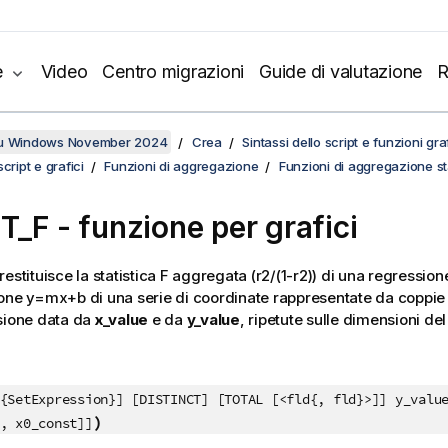
e
Video
Centro migrazioni
Guide di valutazione
R
su Windows November 2024
Crea
Sintassi dello script e funzioni gr
cript e grafici
Funzioni di aggregazione
Funzioni di aggregazione sta
T_F
- funzione per grafici
restituisce la statistica F aggregata
(r2/(1-r2))
di una regressione
ione
y=mx+b
di una serie di coordinate rappresentate da coppie
sione data da
x_value
e da
y_value
, ripetute sulle dimensioni del
{SetExpression}] [DISTINCT] [TOTAL [<fld{, fld}>]] y_valu
)
, x0_const]]