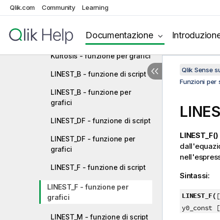
Qlik.com
Community
Learning
FractileExc - funzione per
grafici
Documentazione
Introduzion
Kurtosis - funzione di script
Kurtosis - funzione per grafici
Qlik Sense 
LINEST_B - funzione di script
Funzioni per s
LINEST_B - funzione per
grafici
LINES
LINEST_DF - funzione di script
LINEST_F()
LINEST_DF - funzione per
dall'equaz
grafici
nell'espres
LINEST_F - funzione di script
Sintassi:
LINEST_F - funzione per
LINEST_F(
[
grafici
y0_const [
LINEST_M - funzione di script