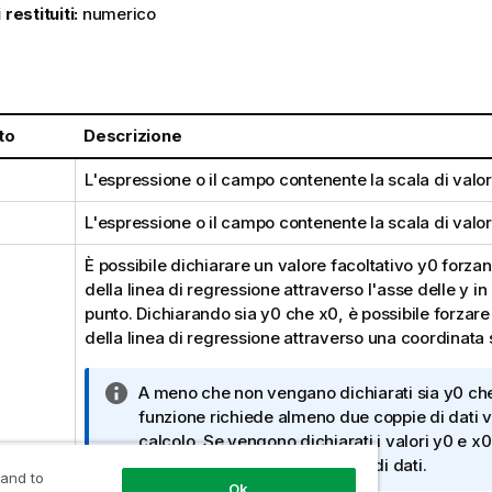
 restituiti:
numerico
:
to
Descrizione
L'espressione o il campo contenente la scala di valo
L'espressione o il campo contenente la scala di valo
È possibile dichiarare un valore facoltativo
y0
forzan
della linea di regressione attraverso l'asse delle y i
punto. Dichiarando sia
y0
che
x0
, è possibile forzare
della linea di regressione attraverso una coordinata s
N
A meno che non vengano dichiarati sia
y0
ch
o
funzione richiede almeno due coppie di dati va
t
calcolo. Se vengono dichiarati i valori
y0
e
x0
a
sufficiente una singola coppia di dati.
 and to
i
Ok