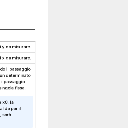
ri
y
da misurare.
ri
x
da misurare.
do il passaggio
n un determinato
 il passaggio
ingola fissa.
e
x0
, la
lide per il
, sarà