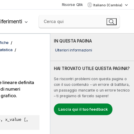
Risorse Qlik
Italiano (Cambia)
iferimenti
IN QUESTA PAGINA
afiche
tistica
Ulteriori informazioni
HAI TROVATO UTILE QUESTA PAGINA?
Se riscontri problemi con questa pagina o
 lineare definita
con il suo contenuto – un errore di battitura,
 di numeri
un passaggio mancante o un errore tecnico
 grafico.
– ti pregiamo di farcelo sapere!
Lascia qui il tuo feedback
e, x_value [,