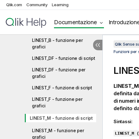
Qlik.com
Community
Learning
Kurtosis - funzione di script
Kurtosis - funzione per grafici
Documentazione
Introduzion
LINEST_B - funzione di script
LINEST_B - funzione per
Qlik Sense 
grafici
Funzioni per s
LINEST_DF - funzione di script
LINES
LINEST_DF - funzione per
grafici
LINEST_M
LINEST_F - funzione di script
definita d
LINEST_F - funzione per
di numeri 
grafici
definito d
LINEST_M - funzione di script
Sintassi:
LINEST_M - funzione per
LINEST_M (
grafici