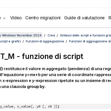
e
Video
Centro migrazioni
Guide di valutazione
R
su Windows November 2024
Crea
Sintassi dello script e funzioni gr
cript e grafici
Funzioni di aggregazione
Funzioni di aggregazione sta
T_M - funzione di script
()
restituisce il valore m aggregato (pendenza) di una reg
all'equazione
y=mx+b
per una serie di coordinate rappres
in
x-expression
e
y-expression
ripetute su un insieme di r
a una clausola
group by
.
y_value, x_value[, y0 [, x0 ]]
)