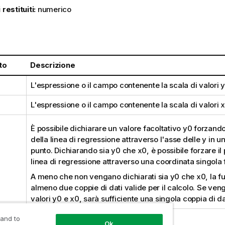
 restituiti:
numerico
:
to
Descrizione
L'espressione o il campo contenente la scala di valori
y
L'espressione o il campo contenente la scala di valori
x
È possibile dichiarare un valore facoltativo
y0
forzando
della linea di regressione attraverso l'asse delle y in 
punto. Dichiarando sia
y0
che
x0
, è possibile forzare i
linea di regressione attraverso una coordinata singola 
A meno che non vengano dichiarati sia
y0
che
x0
, la 
almeno due coppie di dati valide per il calcolo. Se veng
valori
y0
e
x0
, sarà sufficiente una singola coppia di da
 and to
Ok