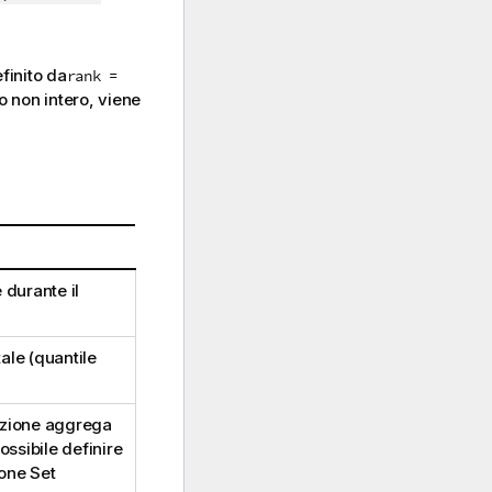
finito da
rank =
 non intero, viene
 durante il
ale (quantile
azione aggrega
possibile definire
ione Set