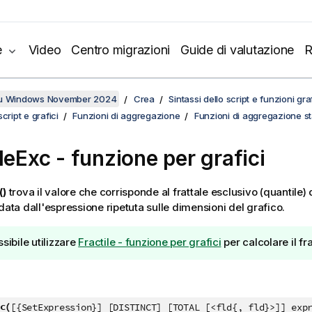
e
Video
Centro migrazioni
Guide di valutazione
R
su Windows November 2024
Crea
Sintassi dello script e funzioni gr
cript e grafici
Funzioni di aggregazione
Funzioni di aggregazione sta
ileExc
- funzione per grafici
()
trova il valore che corrisponde al frattale esclusivo (quantile)
data dall'espressione ripetuta sulle dimensioni del grafico.
ssibile utilizzare
Fractile - funzione per grafici
per calcolare il fra
c(
[{SetExpression}] [DISTINCT] [TOTAL [<fld{, fld}>]] exp