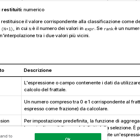
 restituiti:
numerico
 restituisce il valore corrispondente alla classificazione come de
, in cui
è il numero dei valori in
. Se
è un numero
 (N+1)
N
expr
rank
n'interpolazione tra i due valori più vicini.
:
to
Descrizione
L'espressione o campo contenente i dati da utilizzare
calcolo del frattale.
Un numero compreso tra 0 e 1 corrispondente al fratt
espresso come frazione) da calcolare.
sion
Per impostazione predefinita, la funzione di aggreg
la serie di possibili record definiti dalla selezione. È 
una serie di record alternativa mediante un'espress
 and to
Ok