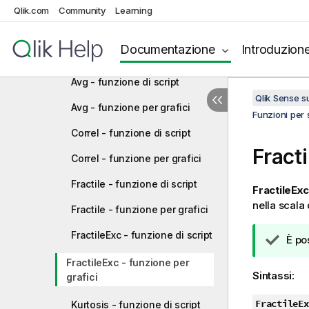
Funzioni di aggregazione
Qlik.com
Community
Learning
finanziaria
Funzioni di aggregazione
Documentazione
Introduzion
statistica
Avg - funzione di script
Qlik Sense 
Avg - funzione per grafici
Funzioni per s
Correl - funzione di script
Fract
Correl - funzione per grafici
Fractile - funzione di script
FractileExc
nella scala 
Fractile - funzione per grafici
FractileExc - funzione di script
N
È po
o
FractileExc - funzione per
t
Sintassi:
grafici
a
d
FractileEx
Kurtosis - funzione di script