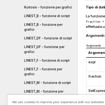
i
Tipo di dati
Kurtosis - funzione per grafici
s
u
La funzione
LINEST_B - funzione di script
g
fraction *
g
LINEST_B - funzione per
effettuata u
e
grafici
r
Argomenti
LINEST_DF - funzione di script
i
m
Argomenti
LINEST_DF - funzione per
e
grafici
Argomen
n
t
LINEST_F - funzione di script
expr
o
LINEST_F - funzione per
grafici
fraction
LINEST_M - funzione di script
SetExpres
LINEST_M - funzione per
grafici
We use cookies to improve your experience with our websites
LINEST_R2 - funzione di script