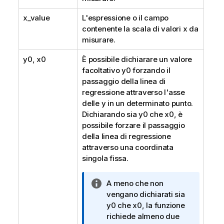
x_value
L'espressione o il campo
contenente la scala di valori
x
da
misurare.
y0
,
x0
È possibile dichiarare un valore
facoltativo
y0
forzando il
passaggio della linea di
regressione attraverso l'asse
delle y in un determinato punto.
Dichiarando sia
y0
che
x0
, è
possibile forzare il passaggio
della linea di regressione
attraverso una coordinata
singola fissa.
N
A meno che non
o
vengano dichiarati sia
t
y0
che
x0
, la funzione
a
richiede almeno due