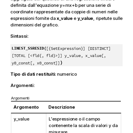
definita dall'equazione
y=mx+b
per una serie di
coordinate rappresentate da coppie di numeri nelle
espressioni fornite da
x_value
e
y_value
, ripetute sulle
dimensioni del grafico.
Sintassi:
LINEST_SSRESID(
[{SetExpression}] [DISTINCT]
[TOTAL [<fld{, fld}>]] y_value, x_value[,
)
y0_const[, x0_const]]
Tipo di dati restituiti:
numerico
Argomenti:
Argomenti
Argomento
Descrizione
y_value
L'espressione o il campo
contenente la scala di valori
y
da
misurare.