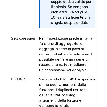
i
coppie di dati valide per
n
il calcolo. Se vengono
f
dichiarati i valori
y0
e
o
x0
, sarà sufficiente una
r
singola coppia di dati.
m
a
SetExpression
Per impostazione predefinita, la
t
funzione di aggregazione
i
aggrega la serie di possibili
c
record definiti dalla selezione. È
a
possibile definire una serie di
record alternativa mediante
un'espressione Set Analysis.
DISTINCT
Se la parola
DISTINCT
è riportata
prima degli argomenti della
funzione, i duplicati risultanti
dalla valutazione degli
argomenti della funzione
vengono ignorati.