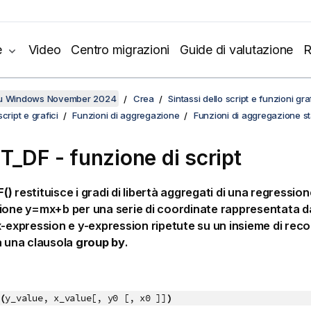
e
Video
Centro migrazioni
Guide di valutazione
R
su Windows November 2024
Crea
Sintassi dello script e funzioni gr
cript e grafici
Funzioni di aggregazione
Funzioni di aggregazione sta
T_DF - funzione di script
()
restituisce i gradi di libertà aggregati di una regression
zione
y=mx+b
per una serie di coordinate rappresentata d
x-expression
e
y-expression
ripetute su un insieme di rec
a una clausola
group by
.
(
y_value, x_value[, y0 [, x0 ]]
)