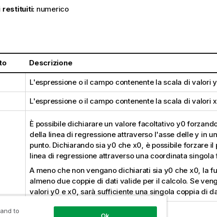
 restituiti:
numerico
:
to
Descrizione
L'espressione o il campo contenente la scala di valori
y
L'espressione o il campo contenente la scala di valori
x
È possibile dichiarare un valore facoltativo
y0
forzando
della linea di regressione attraverso l'asse delle y in 
punto. Dichiarando sia
y0
che
x0
, è possibile forzare i
linea di regressione attraverso una coordinata singola 
A meno che non vengano dichiarati sia
y0
che
x0
, la 
almeno due coppie di dati valide per il calcolo. Se veng
valori
y0
e
x0
, sarà sufficiente una singola coppia di da
 and to
Ok