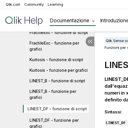
Correl - funzione per grafici
Qlik.com
Community
Learning
Fractile - funzione di script
Documentazione
Introduzion
Fractile - funzione per grafici
FractileExc - funzione di script
Qlik Sense 
FractileExc - funzione per
Funzioni per s
grafici
Kurtosis - funzione di script
LINES
Kurtosis - funzione per grafici
LINEST_DF
LINEST_B - funzione di script
dall'equa
LINEST_B - funzione per
numeri in
grafici
definito d
LINEST_DF - funzione di script
Sintassi:
LINEST_DF - funzione per
LINEST_DF 
grafici