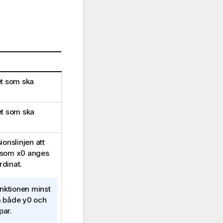
et som ska
et som ska
onslinjen att
som
x0
anges
rdinat.
nktionen minst
Om både
y0
och
par.