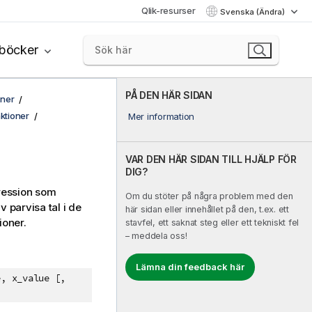
Qlik-resurser
Svenska (Ändra)
böcker
PÅ DEN HÄR SIDAN
oner
ktioner
Mer information
VAR DEN HÄR SIDAN TILL HJÄLP FÖR
DIG?
gression som
Om du stöter på några problem med den
 parvisa tal i de
här sidan eller innehållet på den, t.ex. ett
ioner.
stavfel, ett saknat steg eller ett tekniskt fel
– meddela oss!
Lämna din feedback här
e, x_value [,