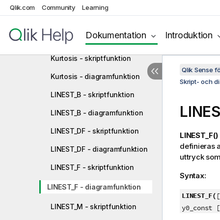
Fractile - diagramfunktion
Qlik.com
Community
Learning
FractileExc - skriptfunktion
Dokumentation
Introduktion
FractileExc - diagramfunktion
Kurtosis - skriptfunktion
Qlik Sense 
Kurtosis - diagramfunktion
Skript- och d
LINEST_B - skriptfunktion
LINES
LINEST_B - diagramfunktion
LINEST_DF - skriptfunktion
LINEST_F()
definieras 
LINEST_DF - diagramfunktion
uttryck so
LINEST_F - skriptfunktion
Syntax:
LINEST_F - diagramfunktion
LINEST_F(
[
LINEST_M - skriptfunktion
y0_const [