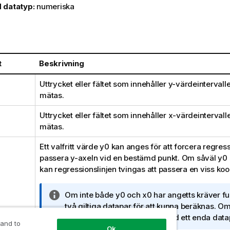
 datatyp:
numeriska
t
Beskrivning
Uttrycket eller fältet som innehåller
y
-värdeintervall
mätas.
Uttrycket eller fältet som innehåller
x
-värdeintervall
mätas.
Ett valfritt värde
y0
kan anges för att forcera regressi
passera y-axeln vid en bestämd punkt. Om såväl
y0
kan regressionslinjen tvingas att passera en viss koo
A
Om inte både
y0
och
x0
har angetts kräver fu
n
två giltiga datapar för att kunna beräknas. 
t
x0
har angivits, räcker det med ett enda data
 and to
e
Ok