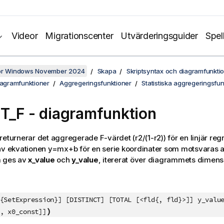
Videor
Migrationscenter
Utvärderingsguider
Spel
för Windows November 2024
Skapa
Skriptsyntax och diagramfunkti
iagramfunktioner
Aggregeringsfunktioner
Statistiska aggregeringsfun
T_F
- diagramfunktion
returnerar det aggregerade F-värdet
(r2/(1-r2))
för en linjär re
av ekvationen
y=mx+b
för en serie koordinater som motsvaras av
m ges av
x_value
och
y_value
, itererat över diagrammets dimens
{SetExpression}] [DISTINCT] [TOTAL [<fld{, fld}>]] y_valu
)
, x0_const]]