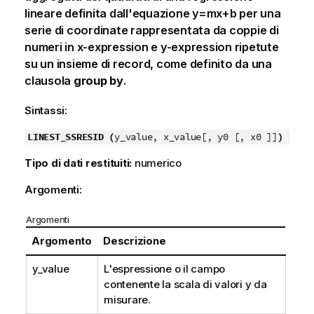
lineare definita dall'equazione
y=mx+b
per una
serie di coordinate rappresentata da coppie di
numeri in
x-expression
e
y-expression
ripetute
su un insieme di record, come definito da una
clausola
group by
.
Sintassi:
LINEST_SSRESID (
y_value, x_value[, y0 [, x0 ]]
)
Tipo di dati restituiti:
numerico
Argomenti:
Argomenti
Argomento
Descrizione
y_value
L'espressione o il campo
contenente la scala di valori
y
da
misurare.