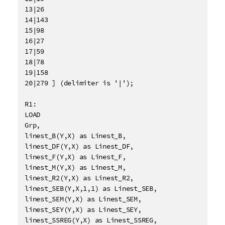
13|26

14|143

15|98

16|27

17|59

18|78

19|158

20|279 ] (delimiter is '|');

R1:

LOAD 

Grp,

linest_B(Y,X) as Linest_B,

linest_DF(Y,X) as Linest_DF,

linest_F(Y,X) as Linest_F,

linest_M(Y,X) as Linest_M,

linest_R2(Y,X) as Linest_R2,

linest_SEB(Y,X,1,1) as Linest_SEB,

linest_SEM(Y,X) as Linest_SEM,

linest_SEY(Y,X) as Linest_SEY,

linest_SSREG(Y,X) as Linest_SSREG,
