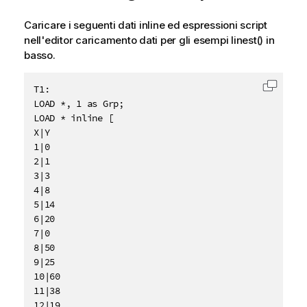
Caricare i seguenti dati inline ed espressioni script
nell'editor caricamento dati per gli esempi linest() in
basso.
T1:

Copia c
LOAD *, 1 as Grp;

LOAD * inline [

X|Y

1|0

2|1

3|3

4|8

5|14

6|20

7|0

8|50

9|25

10|60

11|38

12|19
