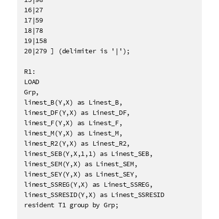
16|27

17|59

18|78

19|158

20|279 ] (delimiter is '|');

R1:

LOAD 

Grp,

linest_B(Y,X) as Linest_B,

linest_DF(Y,X) as Linest_DF,

linest_F(Y,X) as Linest_F,

linest_M(Y,X) as Linest_M,

linest_R2(Y,X) as Linest_R2,

linest_SEB(Y,X,1,1) as Linest_SEB,

linest_SEM(Y,X) as Linest_SEM,

linest_SEY(Y,X) as Linest_SEY,

linest_SSREG(Y,X) as Linest_SSREG,

linest_SSRESID(Y,X) as Linest_SSRESID

resident T1 group by Grp;
