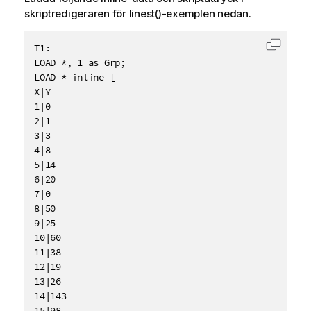
skriptredigeraren för linest()-exemplen nedan.
T1:

Kopiera
LOAD *, 1 as Grp;

LOAD * inline [

X|Y

1|0

2|1

3|3

4|8

5|14

6|20

7|0

8|50

9|25

10|60

11|38

12|19

13|26

14|143

15|98
