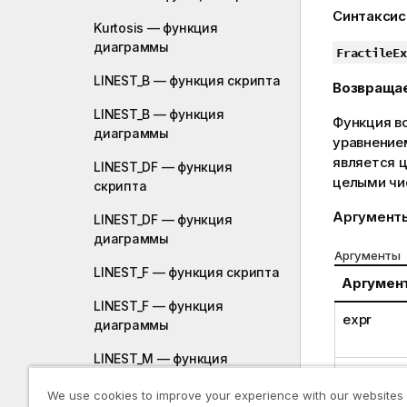
м
Синтаксис
Kurtosis — функция
е
диаграммы
ч
FractileEx
а
LINEST_B — функция скрипта
Возвраща
н
и
LINEST_B — функция
Функция в
е
диаграммы
уравнение
к
является 
LINEST_DF — функция
п
целыми чи
скрипта
о
д
Аргумент
LINEST_DF — функция
с
диаграммы
к
Аргументы
а
LINEST_F — функция скрипта
Аргумен
з
LINEST_F — функция
к
expr
диаграммы
е
LINEST_M — функция
fraction
скрипта
We use cookies to improve your experience with our websites