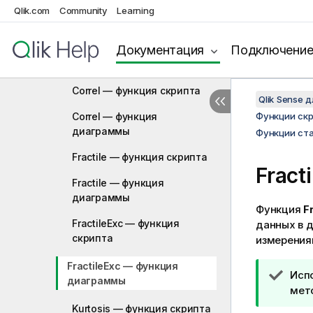
Функции статистического
Qlik.com
Community
Learning
агрегирования
Avg — функция скрипта
Документация
Подключени
Avg — функция диаграммы
Correl — функция скрипта
Qlik Sense 
Correl — функция
Функции ск
диаграммы
Функции ста
Fractile — функция скрипта
Fract
Fractile — функция
диаграммы
Функция
Fr
FractileExc — функция
данных в 
скрипта
измерения
FractileExc — функция
П
Исп
диаграммы
р
мет
и
Kurtosis — функция скрипта