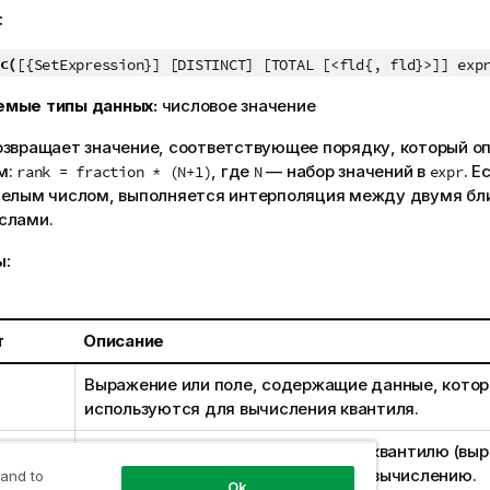
:
c(
[{SetExpression}] [DISTINCT] [TOTAL [<fld{, fld}>]] exp
емые типы данных:
числовое значение
озвращает значение, соответствующее порядку, который о
м:
, где
— набор значений в
. Е
rank = fraction * (N+1)
N
expr
целым числом, выполняется интерполяция между двумя б
слами.
ы:
т
Описание
Выражение или поле, содержащие данные, кото
используются для вычисления квантиля.
Число от 0 до 1, соответствующее квантилю (вы
дробном виде), которое подлежит вычислению.
 and to
Ok