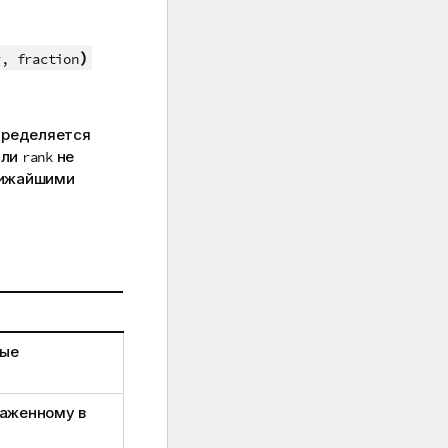
)
r, fraction
пределяется
сли
не
rank
лижайшими
рые
раженному в