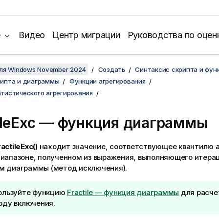
е
Видео
Центр миграции
Руководства по оцен
для Windows November 2024
Создать
Синтаксис скрипта и фун
рипта и диаграммы
Функции агрегирования
тистического агрегирования
ileExc
— функция диаграммы
actileExc()
находит значение, соответствующее квантилю 
диапазоне, полученном из выражения, выполняющего итера
м диаграммы (метод исключения).
ользуйте функцию
Fractile — функция диаграммы
для расче
оду включения.