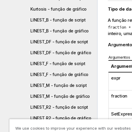
e
Tipo de da
Kurtosis - função de gráfico
d
i
A função re
LINEST_B - função de script
c
fraction *
a
LINEST_B - função de gráfico
inteiro, um
LINEST_DF - função de script
Argumento
LINEST_DF - função de gráfico
Argumentos
LINEST_F - função de script
Argumen
LINEST_F - função de gráfico
expr
LINEST_M - função de script
fraction
LINEST_M - função de gráfico
LINEST_R2 - função de script
SetExpres
LINEST_R2 - função de gráfico
We use cookies to improve your experience with our websites
LINEST_SEB - função de script