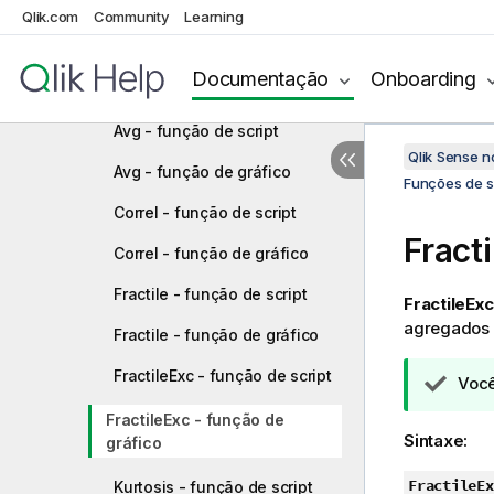
Funções de agregação
Qlik.com
Community
Learning
financeiras
Funções de agregação
Documentação
Onboarding
estatística
Avg - função de script
Qlik Sense 
Avg - função de gráfico
Funções de sc
Correl - função de script
Fract
Correl - função de gráfico
Fractile - função de script
FractileExc
agregados n
Fractile - função de gráfico
FractileExc - função de script
N
Você
o
FractileExc - função de
t
Sintaxe:
gráfico
a
d
FractileEx
Kurtosis - função de script