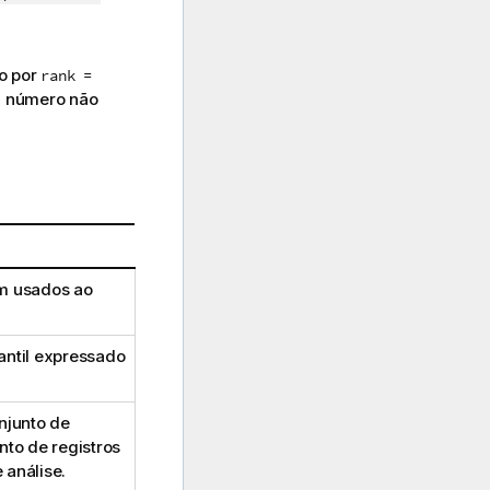
do por
rank =
 número não
m usados ao
antil expressado
njunto de
nto de registros
 análise.