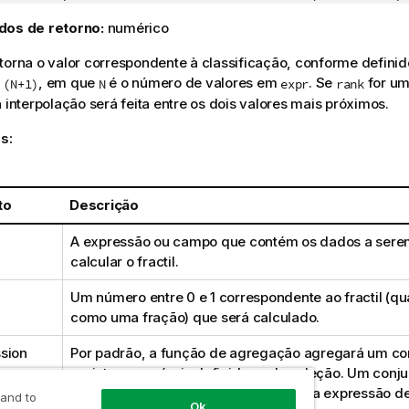
dos de retorno:
numérico
torna o valor correspondente à classificação, conforme defini
, em que
é o número de valores em
. Se
for um
 (N+1)
N
expr
rank
a interpolação será feita entre os dois valores mais próximos.
s:
to
Descrição
A expressão ou campo que contém os dados a sere
calcular o fractil.
Um número entre 0 e 1 correspondente ao fractil (qu
como uma fração) que será calculado.
sion
Por padrão, a função de agregação agregará um co
registros possíveis definidos pela seleção. Um conju
alternativos pode ser definido por uma expressão de
 and to
Ok