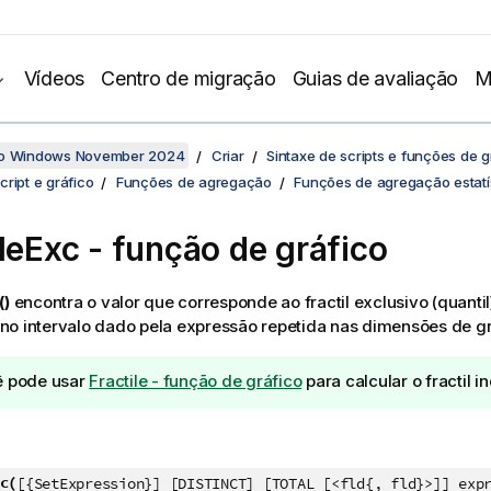
Vídeos
Centro de migração
Guias de avaliação
M
no Windows November 2024
Criar
Sintaxe de scripts e funções de g
ript e gráfico
Funções de agregação
Funções de agregação estatí
ileExc
- função de gráfico
()
encontra o valor que corresponde ao fractil exclusivo (quanti
o intervalo dado pela expressão repetida nas dimensões de gr
 pode usar
Fractile - função de gráfico
para calcular o fractil in
c(
[{SetExpression}] [DISTINCT] [TOTAL [<fld{, fld}>]] exp