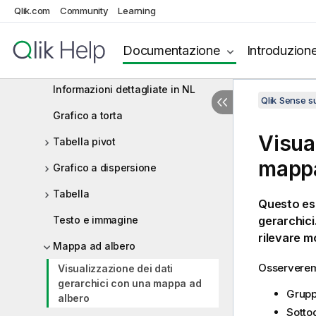
Qlik.com
Grafico mappa
Community
Learning
Mekko Grafico
Documentazione
Introduzion
Menu di navigazione
Informazioni dettagliate in NL
Qlik Sense 
Grafico a torta
Visua
Tabella pivot
mappa
Grafico a dispersione
Tabella
Questo ese
Testo e immagine
gerarchici
rilevare mo
Mappa ad albero
Osserveremo 
Visualizzazione dei dati
gerarchici con una mappa ad
Grupp
albero
Sotto