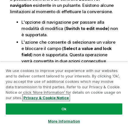
navigation
esistente in un pulsante. Esistono alcune
limitazioni al momento di effettuare la conversione.
L'opzione di navigazione per passare alla
modalità di modifica (
Switch to edit mode
) non
è supportata.
L'azione che consente di selezionare un valore
e bloccare il campo (
Select a value and lock
field
) non è supportata. Questa operazione
verrà convertita in due azioni consecutive,
Seleziona valori in un campo
e
Blocca un
We use cookies to improve your experience with our websites
campo specifico
.
and to deliver content tailored to your interests. By clicking ‘Ok’,
you accept the use of additional cookies which may involve
data transmission to third parties. Refer to our Privacy & Cookie
Notice or click ‘More Information’ for details on cookie usage on
our sites.
Privacy & Cookie Notice
Hai trovato utile questa pagina?
Ok
Se riscontri problemi con questa pagina o con il suo
contenuto – un errore di battitura, un passaggio
More Information
mancante o un errore tecnico – ti pregiamo di farcelo