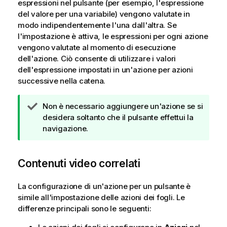
espressioni nel pulsante (per esempio, l'espressione
del valore per una variabile) vengono valutate in
modo indipendentemente l'una dall'altra. Se
l'impostazione è attiva, le espressioni per ogni azione
vengono valutate al momento di esecuzione
dell'azione. Ciò consente di utilizzare i valori
dell'espressione impostati in un'azione per azioni
successive nella catena.
N
Non è necessario aggiungere un'azione se si
o
desidera soltanto che il pulsante effettui la
t
navigazione.
a
d
Contenuti video correlati
i
s
u
La configurazione di un'azione per un pulsante è
g
simile all'impostazione delle azioni dei fogli. Le
g
differenze principali sono le seguenti:
e