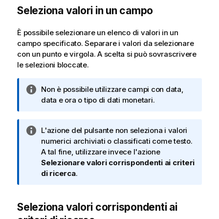
Seleziona valori in un campo
È possibile selezionare un elenco di valori in un
campo specificato. Separare i valori da selezionare
con un punto e virgola. A scelta si può sovrascrivere
le selezioni bloccate.
N
Non è possibile utilizzare campi con data,
o
data e ora o tipo di dati monetari.
t
a
N
L'azione del pulsante non seleziona i valori
i
o
numerici archiviati o classificati come testo.
n
t
A tal fine, utilizzare invece l'azione
f
a
Selezionare valori corrispondenti ai criteri
o
i
di ricerca
.
r
n
m
f
a
Seleziona valori corrispondenti ai
o
t
r
i