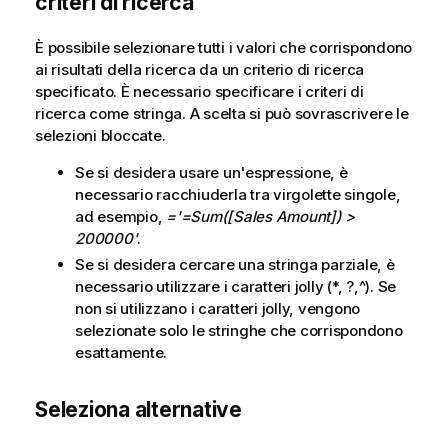
criteri di ricerca
m
c
a
a
È possibile selezionare tutti i valori che corrispondono
t
ai risultati della ricerca da un criterio di ricerca
i
specificato. È necessario specificare i criteri di
c
ricerca come stringa. A scelta si può sovrascrivere le
a
selezioni bloccate.
Se si desidera usare un'espressione, è
necessario racchiuderla tra virgolette singole,
ad esempio,
='=Sum([Sales Amount]) >
200000'
.
Se si desidera cercare una stringa parziale, è
necessario utilizzare i caratteri jolly (*, ?,^). Se
non si utilizzano i caratteri jolly, vengono
selezionate solo le stringhe che corrispondono
esattamente.
Seleziona alternative