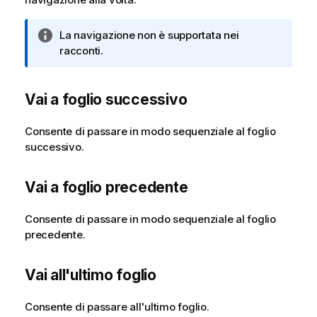
N
La navigazione non è supportata nei
o
racconti.
t
a
Vai a foglio successivo
i
n
f
Consente di passare in modo sequenziale al foglio
o
successivo.
r
m
Vai a foglio precedente
a
t
Consente di passare in modo sequenziale al foglio
i
precedente.
c
a
Vai all'ultimo foglio
Consente di passare all'ultimo foglio.