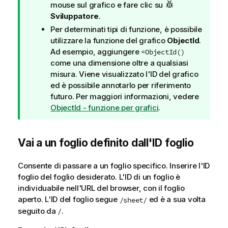
d
mouse sul grafico e fare clic su
i
Sviluppatore
.
s
Per determinati tipi di funzione, è possibile
u
utilizzare la funzione del grafico
ObjectId
.
g
Ad esempio, aggiungere
=ObjectId()
g
come una dimensione oltre a qualsiasi
e
misura. Viene visualizzato l'ID del grafico
r
ed è possibile annotarlo per riferimento
i
futuro. Per maggiori informazioni, vedere
m
ObjectId - funzione per grafici
.
e
n
t
Vai a un foglio definito dall'ID foglio
o
Consente di passare a un foglio specifico. Inserire l'ID
foglio del foglio desiderato. L'ID di un foglio è
individuabile nell'URL del browser, con il foglio
aperto. L'ID del foglio segue
ed è a sua volta
/sheet/
seguito da
.
/