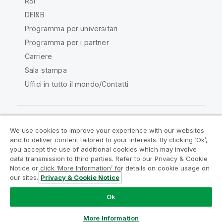
RSI
DEI&B
Programma per universitari
Programma per i partner
Carriere
Sala stampa
Uffici in tutto il mondo/Contatti
We use cookies to improve your experience with our websites
Qlik Community
and to deliver content tailored to your interests. By clicking ‘Ok’,
you accept the use of additional cookies which may involve
data transmission to third parties. Refer to our Privacy & Cookie
Contratti
Termini del prodotto
Notice or click ‘More Information’ for details on cookie usage on
Legal Policies
Note Legali
our sites.
Privacy & Cookie Notice
Termini di utilizzo
Marchi
Do Not Share My Info
Ok
Copyright © 1993-2026 QlikTech International AB. Tutti i
diritti riservati.
More Information