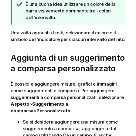
N
È una buona idea utilizzare un colore della
o
barra visivamente dominante tra i colori
t
dell'intervallo.
a
d
Una volta aggiunti i limiti, selezionare il colore e il
i
simbolo dell'indicatore per ciascun intervallo definito.
s
u
Aggiunta di un suggerimento
g
g
a comparsa personalizzato
e
r
È possibile aggiungere misure, grafici e immagini
i
come suggerimenti a comparsa. Per aggiungere
m
suggerimenti a comparsa personalizzati, selezionare
e
Aspetto
>
Suggerimento a
n
comparsa
>
Personalizzato
.
t
o
Se si desidera aggiungere una misura come
suggerimento a comparsa, aggiungerla dal
campo utilizzando
Da un campo
. È anche