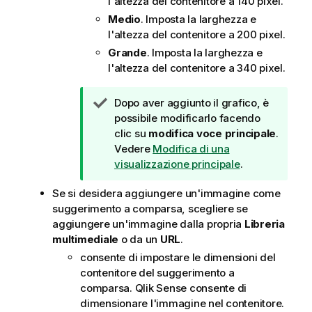
l'altezza del contenitore a 140 pixel.
Medio
. Imposta la larghezza e
l'altezza del contenitore a 200 pixel.
Grande
. Imposta la larghezza e
l'altezza del contenitore a 340 pixel.
N
Dopo aver aggiunto il grafico, è
o
possibile modificarlo facendo
t
clic su
modifica voce principale
.
a
Vedere
Modifica di una
d
visualizzazione principale
.
i
Se si desidera aggiungere un'immagine come
s
suggerimento a comparsa, scegliere se
u
aggiungere un'immagine dalla propria
Libreria
g
multimediale
o da un
URL
.
g
e
consente di impostare le dimensioni del
r
contenitore del suggerimento a
i
comparsa.
Qlik Sense
consente di
m
dimensionare l'immagine nel contenitore.