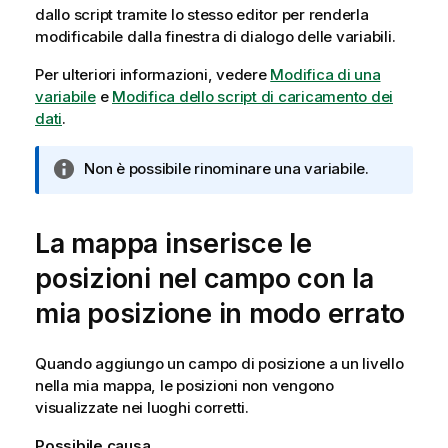
dallo script tramite lo stesso editor per renderla
modificabile dalla finestra di dialogo delle variabili.
Per ulteriori informazioni, vedere
Modifica di una
variabile
e
Modifica dello script di caricamento dei
dati
.
N
Non è possibile rinominare una variabile.
o
t
a
La mappa inserisce le
i
posizioni nel campo con la
n
f
mia posizione in modo errato
o
r
Quando aggiungo un campo di posizione a un livello
m
nella mia mappa, le posizioni non vengono
a
visualizzate nei luoghi corretti.
t
i
Possibile causa