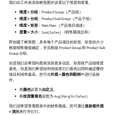
我们向工作表添加树形图并设置以下维度和度量。
维度 > 分组
：
Product Group
（产品组）
维度 > 分组
：
Product Sub Group
（产品子组）
维度 > 矩形
：
Item Desc
（产品项目描述）
度量 > 大小
：
（销售额值总和）
Sum(Sales)
即创建了树形图，具有每个产品项目的矩形。矩形的大小
根据销售额值确定，并且根据
Product Group
和
Product Sub
Group
分组。
但是我们还希望向图表添加更多信息。矩形按产品组维度
着色，但是我们希望按利润值将它们着色以同时确定哪些
项目利润率最高。您可在
外观 > 颜色和图例
中进行该操
作。
将
颜色
设置为
自定义
。
将
按度量着色
设置为
Avg(Margin/Sales)
我们还希望查看图表中的销售额值。您可通过
值标签
外观
> 演示
来打开它们。