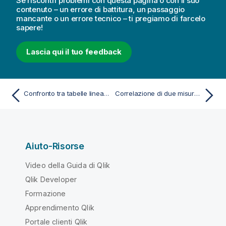
Se riscontri problemi con questa pagina o con il suo
contenuto – un errore di battitura, un passaggio
mancante o un errore tecnico – ti pregiamo di farcelo
sapere!
Lascia qui il tuo feedback
Confronto tra tabelle lineari e tabelle pivot
Correlazione di due misure con un grafico a dispersione per trovare outlier
Aiuto-Risorse
Video della Guida di Qlik
Qlik Developer
Formazione
Apprendimento Qlik
Portale clienti Qlik