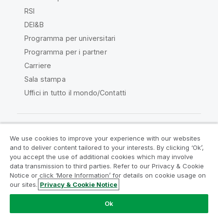
RSI
DEI&B
Programma per universitari
Programma per i partner
Carriere
Sala stampa
Uffici in tutto il mondo/Contatti
We use cookies to improve your experience with our websites
Qlik Community
and to deliver content tailored to your interests. By clicking ‘Ok’,
you accept the use of additional cookies which may involve
data transmission to third parties. Refer to our Privacy & Cookie
Contratti
Termini del prodotto
Notice or click ‘More Information’ for details on cookie usage on
Legal Policies
Note Legali
our sites.
Privacy & Cookie Notice
Termini di utilizzo
Marchi
Do Not Share My Info
Ok
Copyright © 1993-2026 QlikTech International AB. Tutti i
diritti riservati.