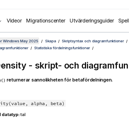
Videor
Migrationscenter
Utvärderingsguider
Spel
för Windows May 2025
Skapa
Skriptsyntax och diagramfunktioner
iagramfunktioner
Statistiska fördelningsfunktioner
ensity - skript- och diagramfun
returnerar sannolikheten för betafördelningen.
y()
ity(value, alpha, beta)
 datatyp:
tal