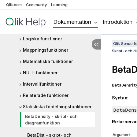
Qlik.com
Geospatiala funktioner
Community
Learning
Tolkningsfunktioner
Dokumentation
Introduktion
Postöverskridande funktioner
Logiska funktioner
Qlik Sense 
Mappningsfunktioner
Skript- och d
Matematiska funktioner
BetaD
NULL-funktioner
Intervallfunktioner
BetaDensit
Relaterade funktioner
Syntax:
Statistiska fördelningsfunktioner
BetaDens
BetaDensity - skript- och
Returnerad
diagramfunktion
Argument
BetaDist - skript- och