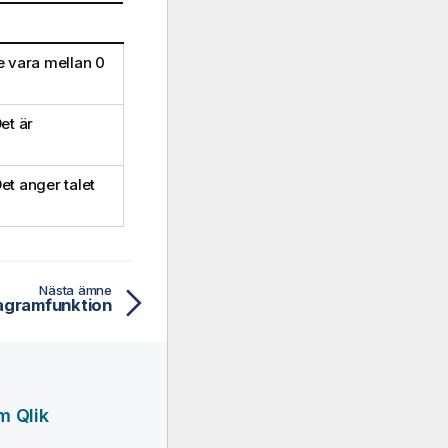
e vara mellan 0
et är
et anger talet
Nästa ämne
iagramfunktion
m Qlik