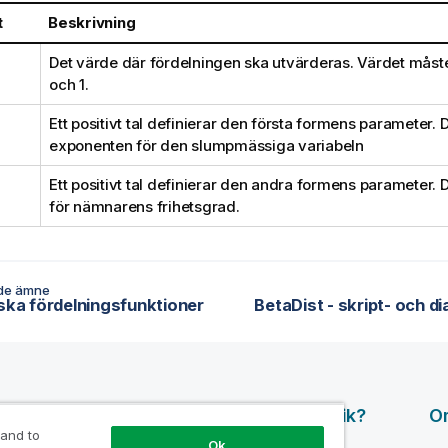
t
Beskrivning
Det värde där fördelningen ska utvärderas. Värdet måst
och 1.
Ett positivt tal definierar den första formens parameter. D
exponenten för den slumpmässiga variabeln
Ett positivt tal definierar den andra formens parameter. D
för nämnarens frihetsgrad.
de ämne
iska fördelningsfunktioner
BetaDist - skript- och d
surser
Produkter
Varför Qlik?
O
 and to
Ok