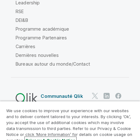
Leadership
RSE
DEI&B
Programme académique
Programme Partenaires
Carrières
Dernières nouvelles
Bureaux autour du monde/Contact
Communauté Qlik
We use cookies to improve your experience with our websites
Contrats juridiques
and to deliver content tailored to your interests. By clicking ‘Ok’,
Conditions d'utilisation des produits
you accept the use of additional cookies which may involve
data transmission to third parties. Refer to our Privacy & Cookie
Legal Policies
Conditions légales
Notice or click ‘More Information’ for details on cookie usage on
Conditions d'utilisation
Marques