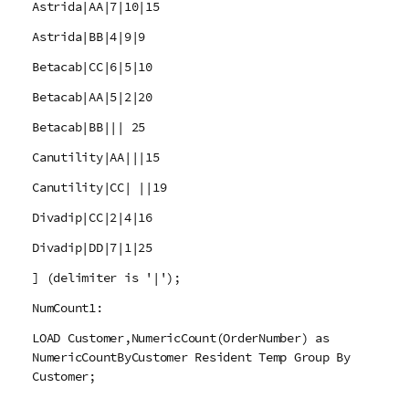
Astrida|AA|7|10|15
Astrida|BB|4|9|9
Betacab|CC|6|5|10
Betacab|AA|5|2|20
Betacab|BB||| 25
Canutility|AA|||15
Canutility|CC| ||19
Divadip|CC|2|4|16
Divadip|DD|7|1|25
] (delimiter is '|');
NumCount1:
LOAD Customer,NumericCount(OrderNumber) as
NumericCountByCustomer Resident Temp Group By
Customer;