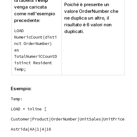
la tabella
Temp
Poiché è presente un
venga caricata
valore
OrderNumber
che
come nell'esempio
ne duplica un altro, il
precedente:
risultato è 6 valori non
LOAD
duplicati.
NumericCount(disti
nct OrderNumber)
as
TotalNumeriCCountD
istinct Resident
Temp;
Esempio:
Temp:
LOAD * inline [
Customer|Product|OrderNumber|UnitSales|UnitPrice
Astrida|AA|1|4|16