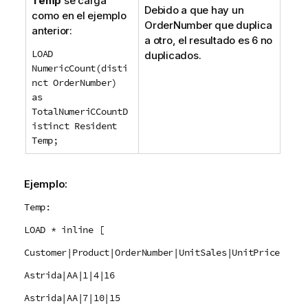
Temp
se carga
Debido a que hay un
como en el ejemplo
OrderNumber
que duplica
anterior:
a otro, el resultado es 6 no
LOAD
duplicados.
NumericCount(disti
nct OrderNumber)
as
TotalNumeriCCountD
istinct Resident
Temp;
Ejemplo:
Temp:
LOAD * inline [
Customer|Product|OrderNumber|UnitSales|UnitPrice
Astrida|AA|1|4|16
Astrida|AA|7|10|15