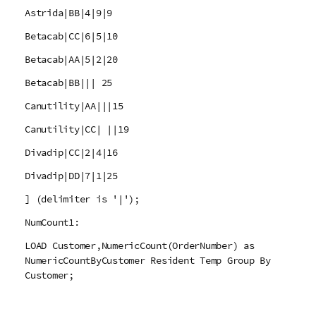
Astrida|BB|4|9|9
Betacab|CC|6|5|10
Betacab|AA|5|2|20
Betacab|BB||| 25
Canutility|AA|||15
Canutility|CC| ||19
Divadip|CC|2|4|16
Divadip|DD|7|1|25
] (delimiter is '|');
NumCount1:
LOAD Customer,NumericCount(OrderNumber) as
NumericCountByCustomer Resident Temp Group By
Customer;