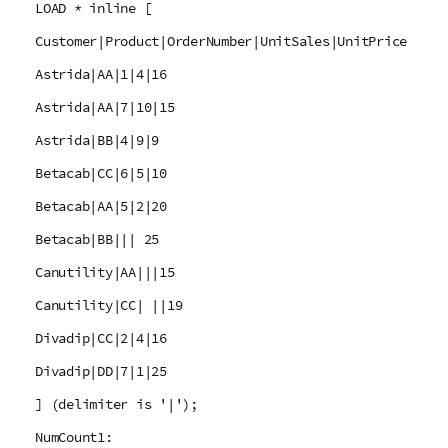
LOAD * inline [
Customer|Product|OrderNumber|UnitSales|UnitPrice
Astrida|AA|1|4|16
Astrida|AA|7|10|15
Astrida|BB|4|9|9
Betacab|CC|6|5|10
Betacab|AA|5|2|20
Betacab|BB||| 25
Canutility|AA|||15
Canutility|CC| ||19
Divadip|CC|2|4|16
Divadip|DD|7|1|25
] (delimiter is '|');
NumCount1: