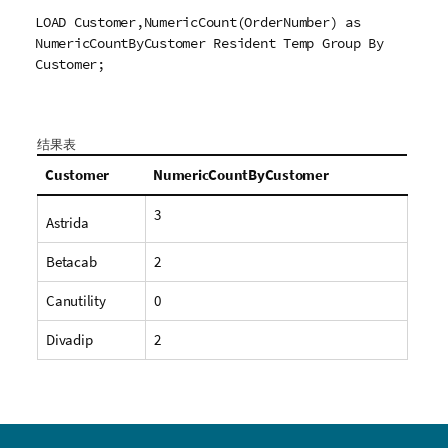
LOAD Customer,NumericCount(OrderNumber) as
NumericCountByCustomer Resident Temp Group By
Customer;
结果表
Customer
NumericCountByCustomer
3
Astrida
Betacab
2
Canutility
0
Divadip
2